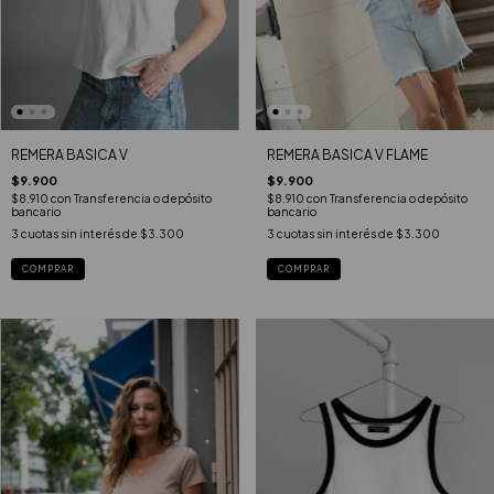
REMERA BASICA V FLAME
REMERA BASICA V
$9.900
$9.900
$8.910
con
Transferencia o depósito
$8.910
con
Transferencia o depósito
bancario
bancario
3
cuotas sin interés de
$3.300
3
cuotas sin interés de
$3.300
COMPRAR
COMPRAR