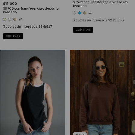
$7.920
con
Transferencia o depósito
$11.000
bancario
$9.900
con
Transferencia o depósito
bancario
+6
+4
3
cuotas sin interés de
$2.933,33
3
cuotas sin interés de
$3.666,67
COMPRAR
COMPRAR