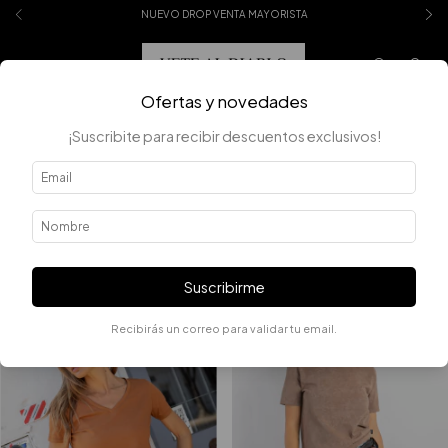
NUEVO DROP VENTA MAYORISTA
0
Ofertas y novedades
¡Suscribite para recibir descuentos exclusivos!
Inicio
.
BÁSICOS
BÁSICOS
FILTRAR
Suscribirme
Recibirás un correo para validar tu email.