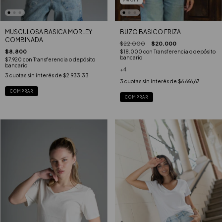
9
%
OFF
MUSCULOSA BASICA MORLEY
BUZO BASICO FRIZA
COMBINADA
$22.000
$20.000
$8.800
$18.000
con
Transferencia o depósito
bancario
$7.920
con
Transferencia o depósito
bancario
+4
3
cuotas sin interés de
$2.933,33
3
cuotas sin interés de
$6.666,67
COMPRAR
COMPRAR