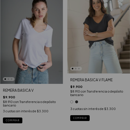
REMERA BASICA V FLAME
$9.900
REMERA BASICA V
$8.910
con
Transferencia o depósito
bancario
$9.900
$8.910
con
Transferencia o depósito
bancario
3
cuotas sin interés de
$3.300
3
cuotas sin interés de
$3.300
COMPRAR
COMPRAR