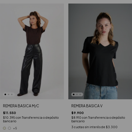
REMERA BASICA V
REMERA BASICA M/C
$9.900
$11.550
$8.910
con
Transferencia o depósito
$10.395
con
Transferencia o depósito
bancario
bancario
3
cuotas sin interés de
$3.300
+5