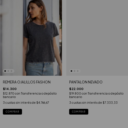
REMERA OJALILLOS FASHON
PANTALON NEVADO
$14.300
$22.000
$12.870
con
Transferencia o depósito
$19.800
con
Transferencia o depósito
bancario
bancario
3
cuotas sin interés de
$4.766,67
3
cuotas sin interés de
$7.333,33
COMPRAR
COMPRAR