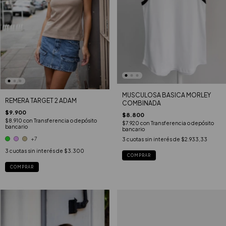
MUSCULOSA BASICA MORLEY
REMERA TARGET 2 ADAM
COMBINADA
$9.900
$8.800
$8.910
con
Transferencia o depósito
$7.920
con
Transferencia o depósito
bancario
bancario
+7
3
cuotas sin interés de
$2.933,33
3
cuotas sin interés de
$3.300
COMPRAR
COMPRAR