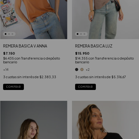
REMERA BASICA V ANNA
REMERA BASICA LUZ
$7.150
$15.950
$6.435
con
Transferencia o depósito
$14.355
con
Transferencia o depósito
bancario
bancario
+14
+2
3
cuotas sin interés de
$2.383,33
3
cuotas sin interés de
$5.316,67
COMPRAR
COMPRAR