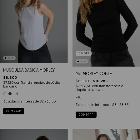
15
%
OFF
MUSCULSA BASICA MORLEY
M/L MORLEY DOBLE
$8.800
$12.100
$10.285
$7.920
con
Transferencia o depósito
$9.256,50
con
Transferencia o
bancario
depósito bancario
+4
+10
3
cuotas sin interés de
$2.933,33
3
cuotas sin interés de
$3.428,33
COMPRAR
COMPRAR