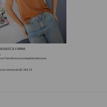
A BASICA V ANNA
0
5
con
Transferencia o depósito bancario
s sin interés de
$2.383,33