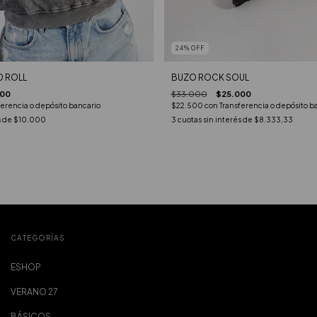
24
%
OFF
 ROLL
BUZO ROCK SOUL
000
$33.000
$25.000
ferencia o depósito bancario
$22.500
con
Transferencia o depósito b
s de
$10.000
3
cuotas sin interés de
$8.333,33
CATEGORÍAS
ESHOP
VERANO 27
BÁSICOS