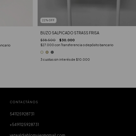
22
%
OFF
BUZO SALPICADO STRASS FRISA
$38.500
$30.000
$27.000
con
Transferencia o depósito bancario
ancario
3
cuotas sin interés de
$10.000
CONTACTÁNOS
541125928731
+5491125928731
vetealdiablomujer@gmail.com