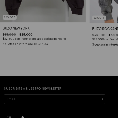
24
%
OFF
22
%
OFF
BUZO NEW YORK
BUZO ROCK AND
$33.000
$25.000
$38.500
$30.
$22.500
con
Transferencia o depósito bancario
$27.000
con
Trans
3
cuotas sin interés de
$8.333,33
3
cuotas sin interé
SUSCRIBITE A NUESTRO NEWSLETTER