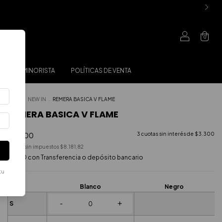
0
VENTA MINORISTA
POLÍTICAS DE VENTA
Inicio
.
NEW IN
.
REMERA BASICA V FLAME
REMERA BASICA V FLAME
$9.900
3
cuotas sin interés de
$3.300
Precio sin impuestos
$8.181,82
$8.910
con
Transferencia o depósito bancario
tu
Blanco
Negro
-
+
S