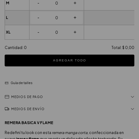
-
+
M
-
+
L
-
+
XL
Cantidad:
0
Total:
$ 0,00
AGREGAR TODO
Guía de talles
MEDIOS DE PAGO
MEDIOS DE ENVÍO
REMERA BASICA V FLAME
Redefiní tu look con esta
remera manga corta
, confeccionada en
suave
jersey flame
que aporta un delicado efecto texturado. Su