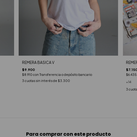
REMER
REMERA BASICA V
$7.15
$9.900
$6.43
$8.910
con
Transferencia o depósito bancario
3
cuotas sin interés de
$3.300
+14
3
cuota
Para comprar con este producto