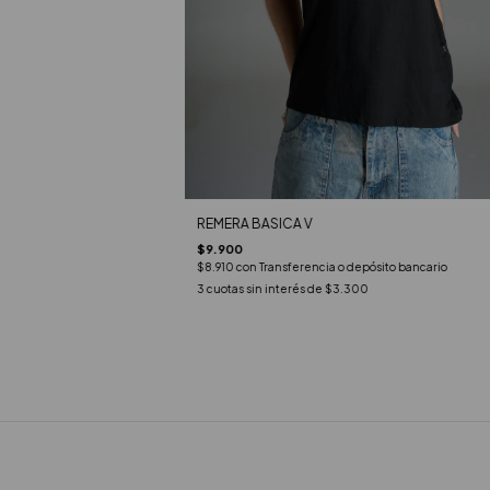
REMERA BASICA V
$9.900
$8.910
con
Transferencia o depósito bancario
3
cuotas sin interés de
$3.300