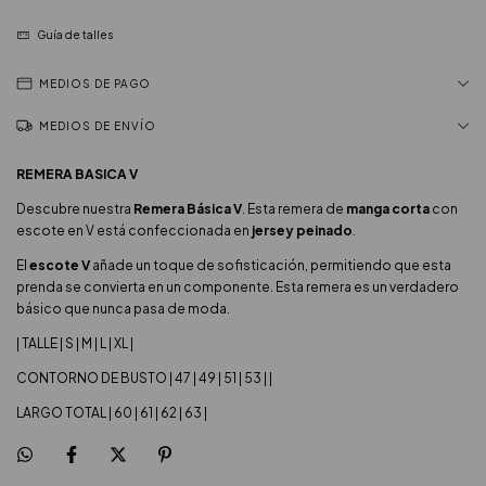
Guía de talles
MEDIOS DE PAGO
MEDIOS DE ENVÍO
REMERA BASICA V
Descubre nuestra
Remera Básica V
. Esta remera de
manga corta
con
escote en V está confeccionada en
jersey peinado
.
El
escote V
añade un toque de sofisticación, permitiendo que esta
prenda se convierta en un componente. Esta remera es un verdadero
básico que nunca pasa de moda.
| TALLE | S | M | L | XL |
CONTORNO DE BUSTO | 47 | 49 | 51 | 53 | |
LARGO TOTAL | 60 | 61 | 62 | 63 |