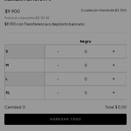
$9.900
3
cuotas sin interés de
$3.300
Precio sin impuestos
$8.181,82
$8.910
con
Transferencia o depósito bancario
Negro
-
+
S
-
+
M
-
+
L
-
+
XL
Cantidad:
0
Total:
$ 0,00
AGREGAR TODO