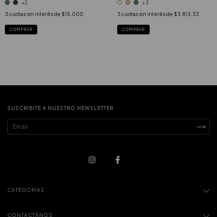
+2
+3
3
cuotas sin interés de
$15.000
3
cuotas sin interés de
$3.813,33
COMPRAR
COMPRAR
SUSCRIBITE A NUESTRO NEWSLETTER
CATEGORÍAS
CONTACTÁNOS