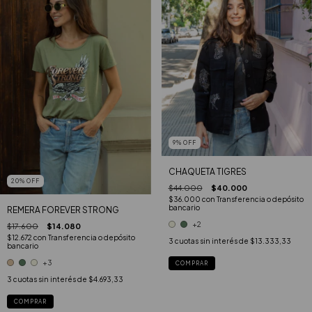
9
%
OFF
CHAQUETA TIGRES
20
%
OFF
$44.000
$40.000
$36.000
con
Transferencia o depósito
bancario
REMERA FOREVER STRONG
+2
$17.600
$14.080
$12.672
con
Transferencia o depósito
3
cuotas sin interés de
$13.333,33
bancario
+3
COMPRAR
3
cuotas sin interés de
$4.693,33
COMPRAR