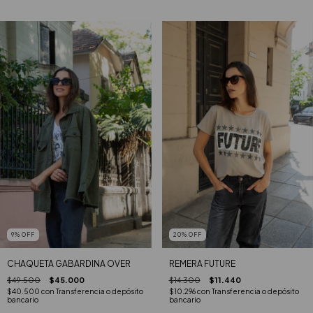
9
%
OFF
20
%
OFF
CHAQUETA GABARDINA OVER
REMERA FUTURE
$49.500
$45.000
$14.300
$11.440
$40.500
con
Transferencia o depósito
$10.296
con
Transferencia o depósito
bancario
bancario