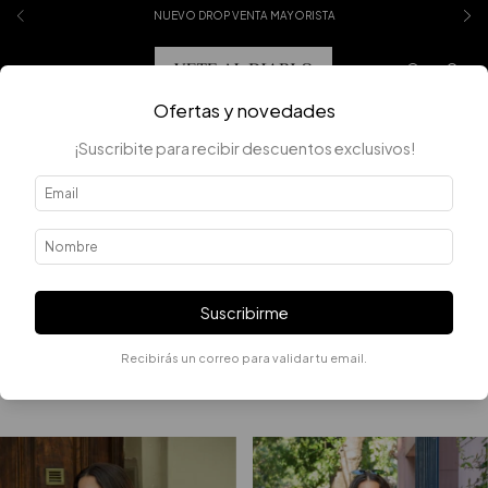
NUEVO DROP VENTA MAYORISTA
0
Ofertas y novedades
¡Suscribite para recibir descuentos exclusivos!
Error - 404
La página que estás buscando no existe.
Suscribirme
Recibirás un correo para validar tu email.
Quizás te interesen los siguientes productos.