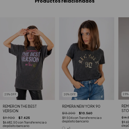
Productos relacionados
25
25
%
OFF
20
%
OFF
REM
REMERON THE BEST
REMERA NEW YORK 90
STO
VERSION
$13.200
$10.560
$14.
$9.900
$7.425
$9.504
con
Transferencia o
depósito bancario
$9.6
$6.682,50
con
Transferencia o
depó
depósito bancario
+1