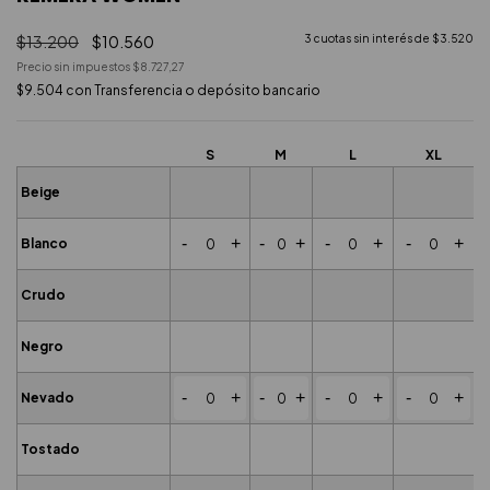
$13.200
$10.560
3
cuotas sin interés de
$3.520
Precio sin impuestos
$8.727,27
$9.504
con
Transferencia o depósito bancario
S
M
L
XL
Beige
-
+
-
+
-
+
-
+
Blanco
Crudo
Negro
-
+
-
+
-
+
-
+
Nevado
Tostado