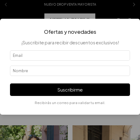
NUEVO DROP VENTA MAYORISTA
0
Ofertas y novedades
¡Suscribite para recibir descuentos exclusivos!
Error - 404
La página que estás buscando no existe.
Suscribirme
Recibirás un correo para validar tu email.
Quizás te interesen los siguientes productos.