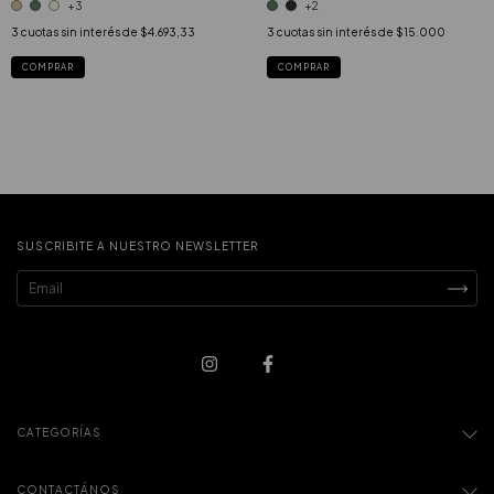
+3
+2
3
cuotas sin interés de
$4.693,33
3
cuotas sin interés de
$15.000
COMPRAR
COMPRAR
SUSCRIBITE A NUESTRO NEWSLETTER
CATEGORÍAS
CONTACTÁNOS