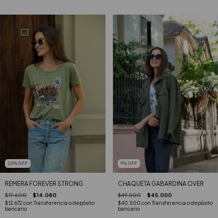
20
%
OFF
9
%
OFF
REMERA FOREVER STRONG
CHAQUETA GABARDINA OVER
$17.600
$14.080
$49.500
$45.000
$12.672
con
Transferencia o depósito
$40.500
con
Transferencia o depósito
bancario
bancario