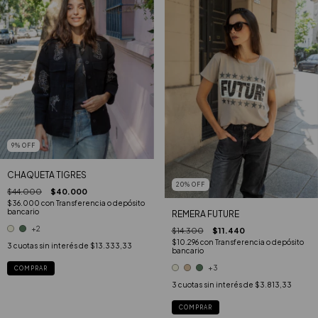
9
%
OFF
CHAQUETA TIGRES
20
%
OFF
$44.000
$40.000
$36.000
con
Transferencia o depósito
bancario
REMERA FUTURE
+2
$14.300
$11.440
$10.296
con
Transferencia o depósito
3
cuotas sin interés de
$13.333,33
bancario
+3
COMPRAR
3
cuotas sin interés de
$3.813,33
COMPRAR