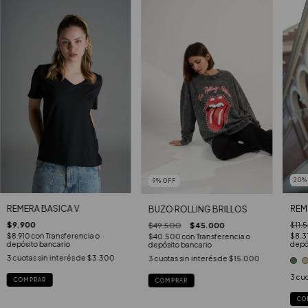
20
9
%
OFF
REMERA BASICA V
REM
BUZO ROLLING BRILLOS
$9.900
$11.
$49.500
$45.000
$8.910
con
Transferencia o
$8.3
$40.500
con
Transferencia o
depósito bancario
depó
depósito bancario
3
cuotas sin interés de
$3.300
3
cuotas sin interés de
$15.000
3
cuo
COMPRAR
COMPRAR
CO