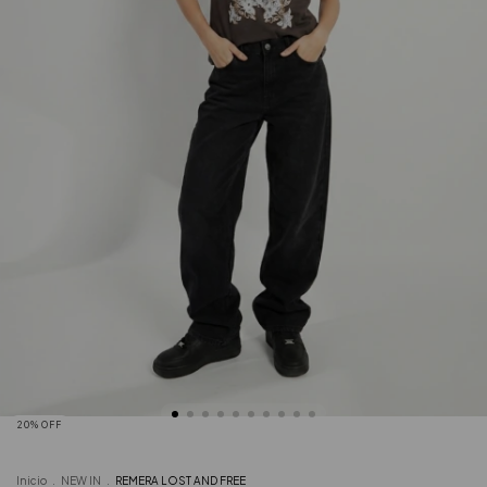
20
%
OFF
Inicio
.
NEW IN
.
REMERA LOST AND FREE