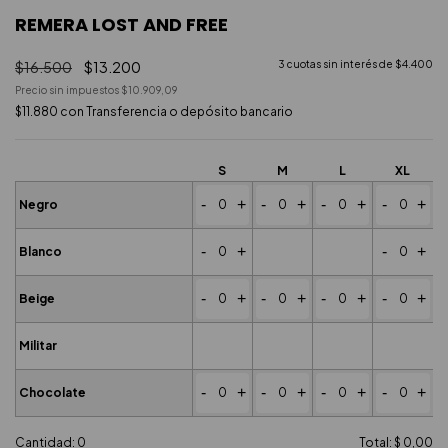
REMERA LOST AND FREE
$16.500
$13.200
3
cuotas sin interés de
$4.400
Precio sin impuestos
$10.909,09
$11.880
con
Transferencia o depósito bancario
S
M
L
XL
-
+
-
+
-
+
-
+
Negro
-
+
-
+
Blanco
-
+
-
+
-
+
-
+
Beige
Militar
-
+
-
+
-
+
-
+
Chocolate
Cantidad:
0
Total:
$ 0,00