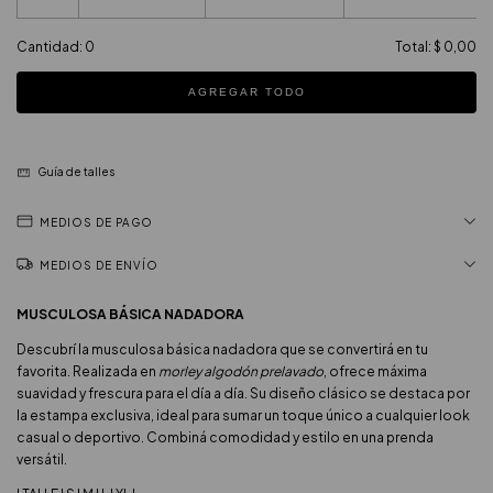
Cantidad:
0
Total:
$ 0,00
AGREGAR TODO
Guía de talles
MEDIOS DE PAGO
MEDIOS DE ENVÍO
MUSCULOSA BÁSICA NADADORA
Descubrí la musculosa básica nadadora que se convertirá en tu
favorita. Realizada en
morley algodón prelavado
, ofrece máxima
suavidad y frescura para el día a día. Su diseño clásico se destaca por
la estampa exclusiva, ideal para sumar un toque único a cualquier look
casual o deportivo. Combiná comodidad y estilo en una prenda
versátil.