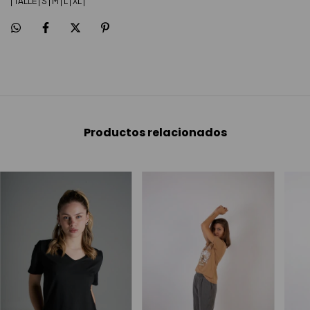
| TALLE | S | M | L | XL |
Productos relacionados