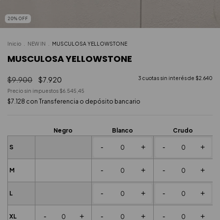
20
%
OFF
Inicio
.
NEW IN
.
MUSCULOSA YELLOWSTONE
MUSCULOSA YELLOWSTONE
$9.900
$7.920
3
cuotas sin interés de
$2.640
Precio sin impuestos
$6.545,45
$7.128
con
Transferencia o depósito bancario
Negro
Blanco
Crudo
-
+
-
+
S
-
+
-
+
M
-
+
-
+
L
-
+
-
+
-
+
XL