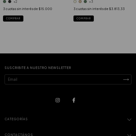
+2
+3
3
cuotas sin interés de
$15.000
3
cuotas sin interés de
$3.813,33
COMPRAR
COMPRAR
SUSCRIBITE A NUESTRO NEWSLETTER
CATEGORÍAS
CONTACTÁNOS