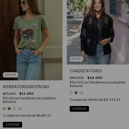
9
%
OFF
CHAQUETA TIGRES
20
%
OFF
$44.000
$40.000
$36.000
con
Transferencia o depósito
bancario
REMERA FOREVER STRONG
+2
$17.600
$14.080
$12.672
con
Transferencia o depósito
3
cuotas sin interés de
$13.333,33
bancario
+3
COMPRAR
3
cuotas sin interés de
$4.693,33
COMPRAR