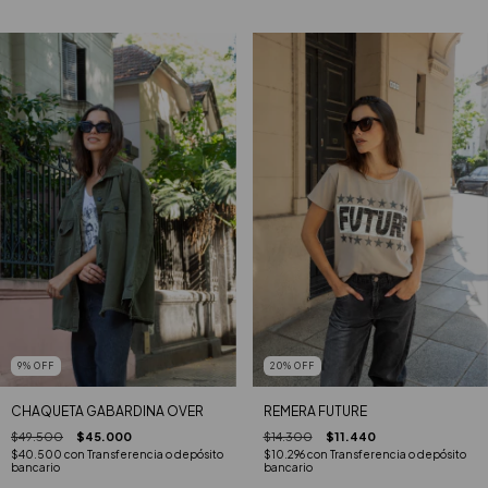
9
%
OFF
20
%
OFF
CHAQUETA GABARDINA OVER
REMERA FUTURE
$49.500
$45.000
$14.300
$11.440
$40.500
con
Transferencia o depósito
$10.296
con
Transferencia o depósito
bancario
bancario