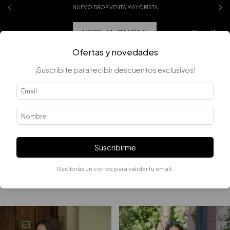
NUEVO DROP VENTA MAYORISTA
0
Ofertas y novedades
¡Suscribite para recibir descuentos exclusivos!
Error - 404
La página que estás buscando no existe.
Suscribirme
Recibirás un correo para validar tu email.
Quizás te interesen los siguientes productos.