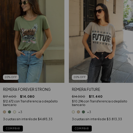
20
%
OFF
20
%
OFF
REMERA FOREVER STRONG
REMERA FUTURE
$17.600
$14.080
$14.300
$11.440
$12.672
con
Transferencia o depósito
$10.296
con
Transferencia o depósito
bancario
bancario
+3
+3
3
cuotas sin interés de
$4.693,33
3
cuotas sin interés de
$3.813,33
COMPRAR
COMPRAR