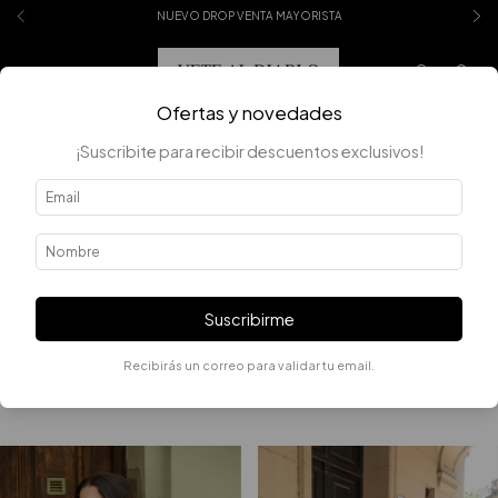
NUEVO DROP VENTA MAYORISTA
0
Ofertas y novedades
¡Suscribite para recibir descuentos exclusivos!
Error - 404
La página que estás buscando no existe.
Suscribirme
Recibirás un correo para validar tu email.
Quizás te interesen los siguientes productos.