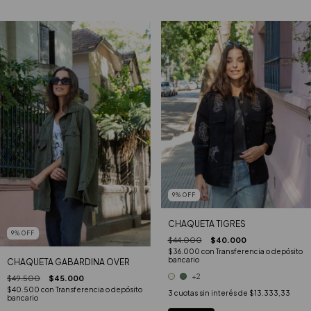
9
%
OFF
CHAQUETA TIGRES
9
%
OFF
$44.000
$40.000
$36.000
con
Transferencia o depósito
bancario
CHAQUETA GABARDINA OVER
+2
$49.500
$45.000
$40.500
con
Transferencia o depósito
3
cuotas sin interés de
$13.333,33
bancario