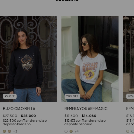
9
%
OFF
20
%
OFF
20
BUZO CIAO BELLA
REMERA YOU ARE MAGIC
REM
$27.500
$25.000
$17.600
$14.080
$18.
$22.500
con
Transferencia o
$12.672
con
Transferencia o
$13.
depósito bancario
depósito bancario
depó
+3
+4