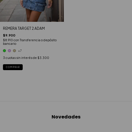
REMERA TARGET 2 ADAM
$9.900
$8.910
con
Transferencia o depósito
bancario
+7
3
cuotas sin interés de
$3.300
COMPRAR
Novedades