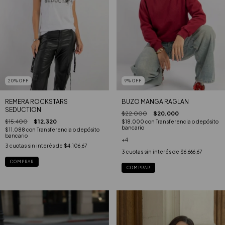
20
%
OFF
9
%
OFF
REMERA ROCKSTARS
BUZO MANGA RAGLAN
SEDUCTION
$22.000
$20.000
$15.400
$12.320
$18.000
con
Transferencia o depósito
bancario
$11.088
con
Transferencia o depósito
bancario
+4
3
cuotas sin interés de
$4.106,67
3
cuotas sin interés de
$6.666,67
COMPRAR
COMPRAR