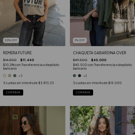
20
%
OFF
9
%
OFF
REMERA FUTURE
CHAQUETA GABARDINA OVER
$14.300
$11.440
$49.500
$45.000
$10.296
con
Transferencia o depósito
$40.500
con
Transferencia o depósito
bancario
bancario
+3
+2
3
cuotas sin interés de
$3.813,33
3
cuotas sin interés de
$15.000
COMPRAR
COMPRAR