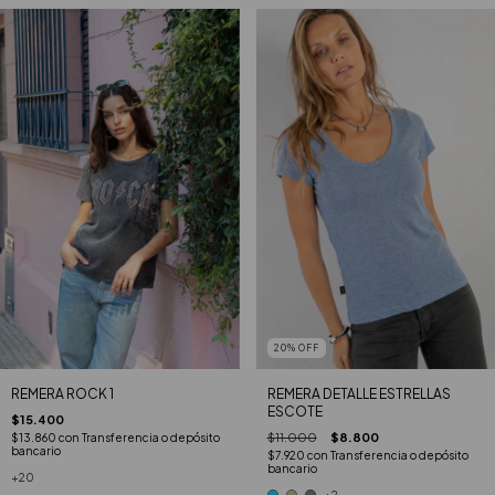
20
%
OFF
REMERA ROCK 1
REMERA DETALLE ESTRELLAS
ESCOTE
$15.400
$11.000
$8.800
$13.860
con
Transferencia o depósito
bancario
$7.920
con
Transferencia o depósito
bancario
+20
+2