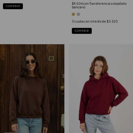
$9.504
con
Transferencia o depósito
COMPRAR
bancario
3
cuotas sin interés de
$3.520
COMPRAR