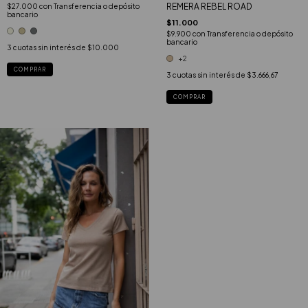
REMERA REBEL ROAD
$27.000
con
Transferencia o depósito
bancario
$11.000
$9.900
con
Transferencia o depósito
bancario
3
cuotas sin interés de
$10.000
+2
COMPRAR
3
cuotas sin interés de
$3.666,67
COMPRAR