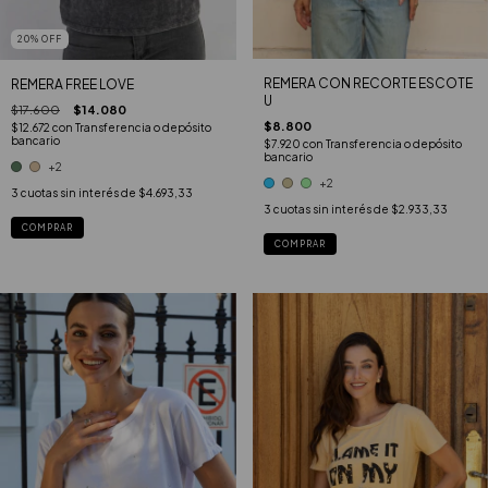
20
%
OFF
REMERA CON RECORTE ESCOTE
REMERA FREE LOVE
U
$17.600
$14.080
$8.800
$12.672
con
Transferencia o depósito
bancario
$7.920
con
Transferencia o depósito
bancario
+2
+2
3
cuotas sin interés de
$4.693,33
3
cuotas sin interés de
$2.933,33
COMPRAR
COMPRAR