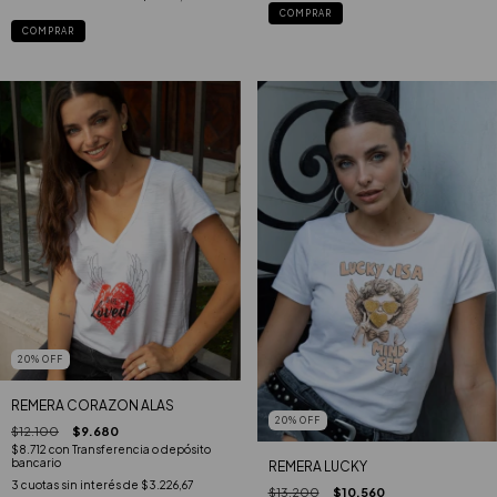
COMPRAR
COMPRAR
20
%
OFF
REMERA CORAZON ALAS
20
%
OFF
$12.100
$9.680
$8.712
con
Transferencia o depósito
bancario
REMERA LUCKY
3
cuotas sin interés de
$3.226,67
$13.200
$10.560