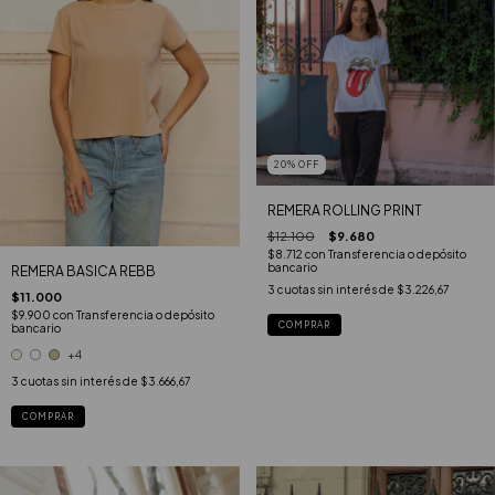
20
%
OFF
REMERA ROLLING PRINT
$12.100
$9.680
$8.712
con
Transferencia o depósito
bancario
REMERA BASICA REBB
3
cuotas sin interés de
$3.226,67
$11.000
$9.900
con
Transferencia o depósito
COMPRAR
bancario
+4
3
cuotas sin interés de
$3.666,67
COMPRAR