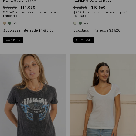
REMERA GUITARRA
REMERA ROCKSTARS
$17.600
$14.080
$13.200
$10.560
$12.672
con
Transferencia o depósito
$9.504
con
Transferencia o depósito
bancario
bancario
+2
+3
3
cuotas sin interés de
$4.693,33
3
cuotas sin interés de
$3.520
COMPRAR
COMPRAR