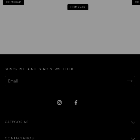
COMPRAR
CO
COMPRAR
SUSCRIBITE A NUESTRO NEWSLETTER
CATEGORÍAS
CONTACTÁNOS