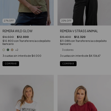
27
%
OFF
20
%
OFF
REMERA WILD GLOW
REMERA V STRASS ANIMAL
$16.500
$12.000
$15.400
$12.320
$10.800
con
Transferencia o depósito
$11.088
con
Transferencia o depósito
bancario
bancario
+2
3 colores
3
cuotas sin interés de
$4.000
3
cuotas sin interés de
$4.106,67
COMPRAR
COMPRAR