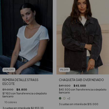
20
%
OFF
9
%
OFF
REMERA DETALLE STRASS
CHAQUETA GAB OVER NEVADO
ESCOTE
$49.500
$45.000
$11.000
$8.800
$40.500
con
Transferencia o depósito
bancario
$7.920
con
Transferencia o depósito
bancario
+2
10 colores
3
cuotas sin interés de
$15.000
3
cuotas sin interés de
$2.933,33