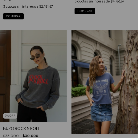
3
cuotas sin interés de
$4.766,67
3
cuotas sin interés de
$2.181,67
COMPRAR
COMPRAR
9
%
OFF
BUZO ROCK N ROLL
$33.000
$30.000