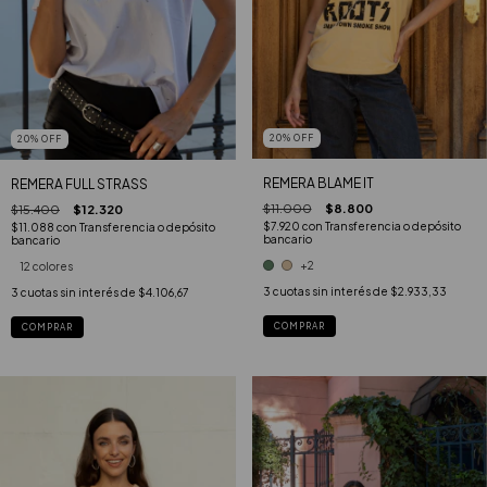
20
%
OFF
20
%
OFF
REMERA BLAME IT
REMERA FULL STRASS
$11.000
$8.800
$15.400
$12.320
$7.920
con
Transferencia o depósito
$11.088
con
Transferencia o depósito
bancario
bancario
+2
12 colores
3
cuotas sin interés de
$2.933,33
3
cuotas sin interés de
$4.106,67
COMPRAR
COMPRAR