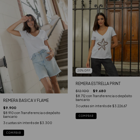
20
%
OFF
REMERA ESTRELLA PRINT
$12.100
$9.680
$8.712
con
Transferencia o depósito
bancario
REMERA BASICA V FLAME
3
cuotas sin interés de
$3.226,67
$9.900
$8.910
con
Transferencia o depósito
COMPRAR
bancario
3
cuotas sin interés de
$3.300
COMPRAR