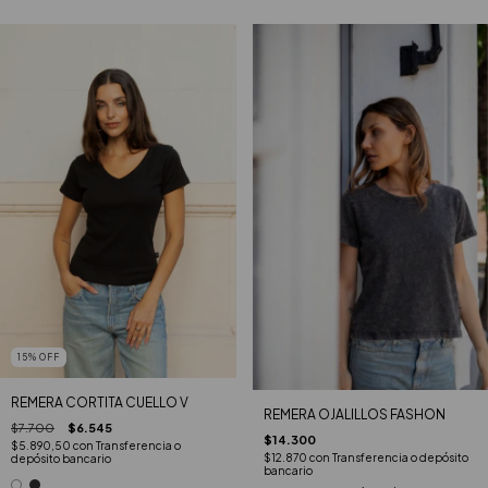
15
%
OFF
REMERA CORTITA CUELLO V
REMERA OJALILLOS FASHON
$7.700
$6.545
$14.300
$5.890,50
con
Transferencia o
$12.870
con
Transferencia o depósito
depósito bancario
bancario