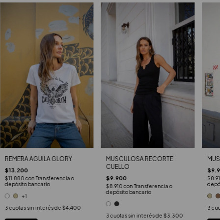
REMERA AGUILA GLORY
MUSCULOSA RECORTE
MUS
CUELLO
$13.200
$9.
$9.900
$11.880
con
Transferencia o
$8.9
depósito bancario
depó
$8.910
con
Transferencia o
depósito bancario
+1
3
cuotas sin interés de
$4.400
3
cuo
3
cuotas sin interés de
$3.300