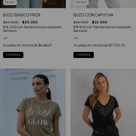
9
%
OFF
17
%
OFF
BUZO BASICO FRIZA
BUZO CON CAPUCHA
$22.000
$20.000
$26.500
$22.000
$18.000
con
Transferencia o depósito
$19.800
con
Transferencia o depósito
bancario
bancario
+4
+4
3
cuotas sin interés de
$6.666,67
3
cuotas sin interés de
$7.333,33
COMPRAR
COMPRAR