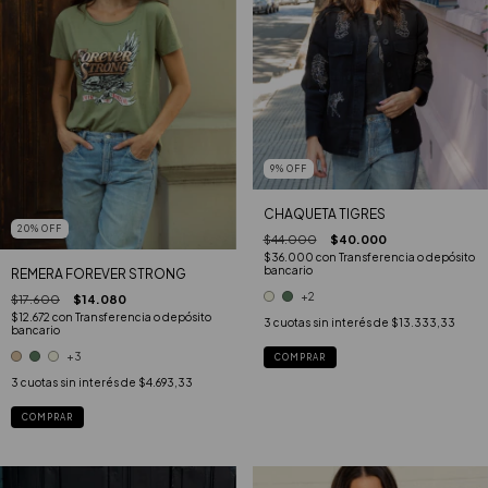
9
%
OFF
CHAQUETA TIGRES
20
%
OFF
$44.000
$40.000
$36.000
con
Transferencia o depósito
bancario
REMERA FOREVER STRONG
+2
$17.600
$14.080
$12.672
con
Transferencia o depósito
3
cuotas sin interés de
$13.333,33
bancario
+3
COMPRAR
3
cuotas sin interés de
$4.693,33
COMPRAR