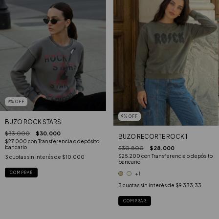
9
%
OFF
9
%
OFF
BUZO ROCK STARS
$33.000
$30.000
BUZO RECORTE ROCK 1
$27.000
con
Transferencia o depósito
bancario
$30.800
$28.000
$25.200
con
Transferencia o depósito
3
cuotas sin interés de
$10.000
bancario
COMPRAR
+1
3
cuotas sin interés de
$9.333,33
COMPRAR